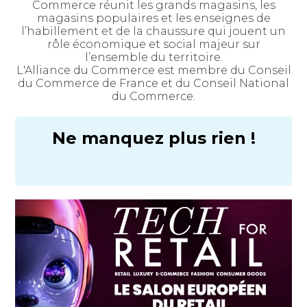
Commerce réunit les grands magasins, les
magasins populaires et les enseignes de
l’habillement et de la chaussure qui jouent un
rôle économique et social majeur sur
l’ensemble du territoire.
L'Alliance du Commerce est membre du Conseil
du Commerce de France et du Conseil National
du Commerce.
Ne manquez plus rien !