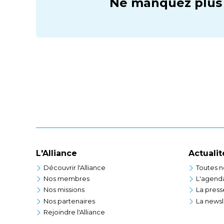
Ne manquez plus r
L'Alliance
Actualit
Découvrir l'Alliance
Toutes n
Nos membres
L'agend
Nos missions
La press
Nos partenaires
La newsl
Rejoindre l'Alliance