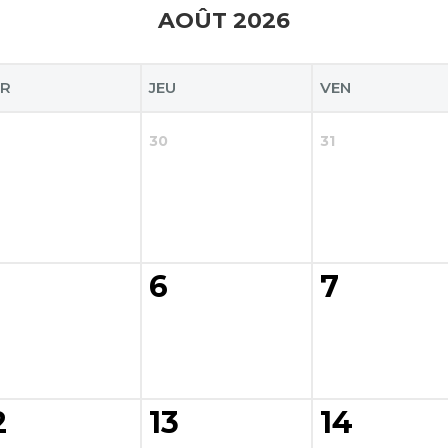
AOÛT 2026
R
JEU
VEN
30
31
6
7
2
13
14