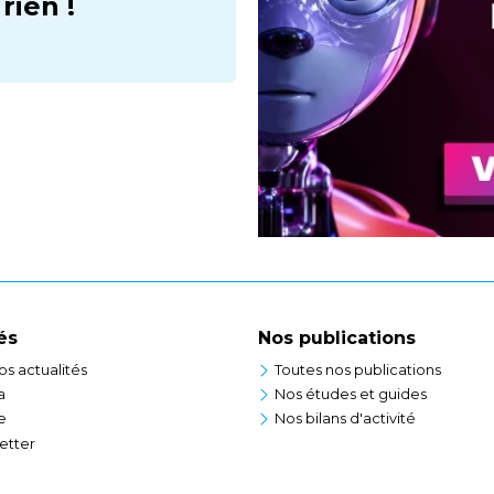
ien !
és
Nos publications
os actualités
Toutes nos publications
a
Nos études et guides
e
Nos bilans d'activité
etter