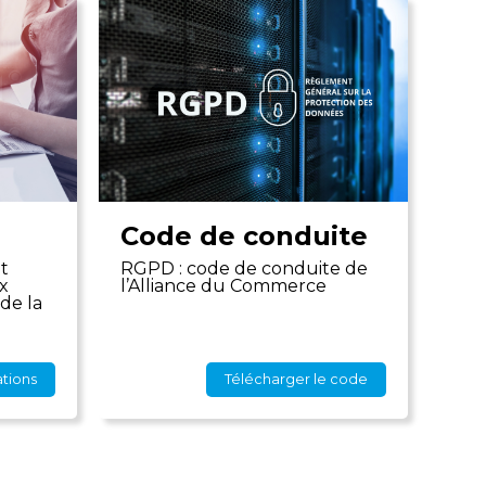
Code de conduite
t
RGPD : code de conduite de
x
l’Alliance du Commerce
de la
ations
Télécharger le code