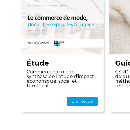
Étude
Gui
Commerce de mode :
CSRD :
synthèse de l’étude d’impact
de dur
économique, social et
métho
territorial
téléc
Lire l'étude