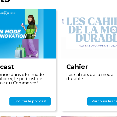
cast
Cahier
enue dans « En mode
Les cahiers de la mode
tion », le podcast de
durable
ance du Commerce !
Écouter le podcast
Parcourir les c