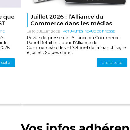
e que
Juillet 2026 : l’Alliance du
ST
Commerce dans les médias
IRE
LE 10 JUILLET 2026
ACTUALITÉS
REVUE DE PRESSE
té
Revue de presse de l’Alliance du Commerce
r le
Panel Retail Int. pour l’Alliance du
 2026
Commerce/soldes – L’Officiel de la Franchise, le
8 juillet : Soldes d’été...
a suite
Lire la suite
Vos infos adhéren