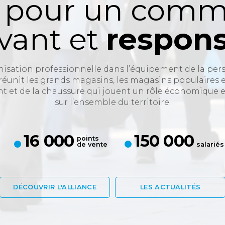
pour un comm
vant et
respon
isation professionnelle dans l’équipement de la perso
unit les grands magasins, les magasins populaires e
nt et de la chaussure qui jouent un rôle économique e
sur l’ensemble du territoire.
16 000
150 000
points
de vente
salariés
DÉCOUVRIR L'ALLIANCE
LES ACTUALITÉS