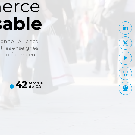
erce
sable
nne, l’Alliance
t les enseignes
t social majeur
42
Mrds €
de CA