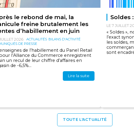
près le rebond de mai, la
Soldes 
anicule freine brutalement les
LE 7 JUILLET 2
entes d’habillement en juin
« Soldes », n
l’exact syno
 JUILLET 2026
ACTUALITÉS
BILANS D'ACTIVITÉ
les soldes, 
UNIQUÉS DE PRESSE
commerçants
enseignes de l’habillement du Panel Retail
sont encadrés
 pour l’Alliance du Commerce enregistrent
uin un recul de leur chiffre d’affaires en
sin de -6,5%...
Lire la suite
TOUTE L'ACTUALITÉ