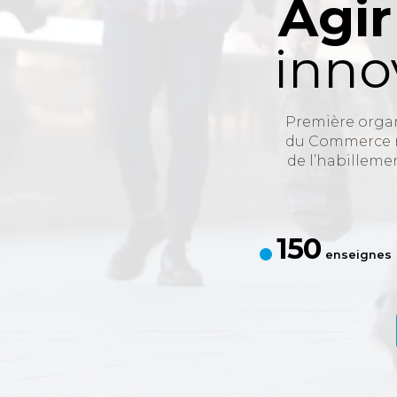
Agir
inno
Première organ
du Commerce ré
de l’habilleme
150
enseignes