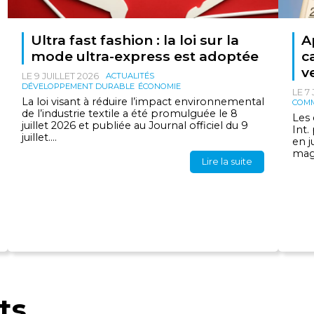
Ultra fast fashion : la loi sur la
A
mode ultra-express est adoptée
c
v
LE 9 JUILLET 2026
ACTUALITÉS
DÉVELOPPEMENT DURABLE
ÉCONOMIE
LE 7
La loi visant à réduire l’impact environnemental
COMM
de l’industrie textile a été promulguée le 8
Les 
juillet 2026 et publiée au Journal officiel du 9
Int.
juillet....
en j
maga
Lire la suite
ts