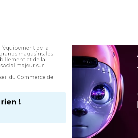
 l’équipement de la
 grands magasins, les
billement et de la
social majeur sur
seil du Commerce de
ien !