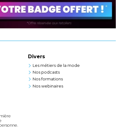
Divers
Les métiers de la mode
Nos podcasts
Nos formations
Nos webinaires
emière
e
personne.