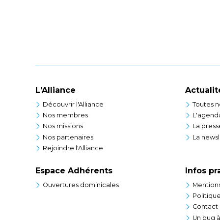
L'Alliance
Actualit
Découvrir l'Alliance
Toutes n
Nos membres
L'agend
Nos missions
La press
Nos partenaires
La newsl
Rejoindre l'Alliance
Espace Adhérents
Infos pr
Ouvertures dominicales
Mentions
Politiqu
Contact
Un bug à