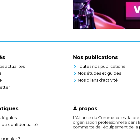
és
Nos publications
os actualités
Toutes nos publications
a
Nos études et guides
e
Nos bilans d'activité
etter
atiques
À propos
 légales
L’Alliance du Commerce est la pr
organisation professionnelle dans l
e de confidentialité
commerce de l’équipement de la 
 signaler ?