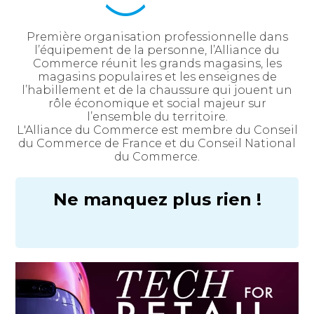
Première organisation professionnelle dans
l’équipement de la personne, l’Alliance du
Commerce réunit les grands magasins, les
magasins populaires et les enseignes de
l’habillement et de la chaussure qui jouent un
rôle économique et social majeur sur
l’ensemble du territoire.
L'Alliance du Commerce est membre du Conseil
du Commerce de France et du Conseil National
du Commerce.
Ne manquez plus rien !