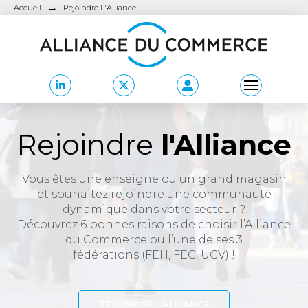
→
Accueil
Rejoindre L'Alliance
Rejoindre
l'Alliance
Vous êtes une enseigne ou un grand magasin
et souhaitez rejoindre une communauté
dynamique dans votre secteur ?
Découvrez 6 bonnes raisons de choisir l’Alliance
du Commerce ou l’une de ses 3
fédérations (FEH, FEC, UCV) !
REJOINDRE L'ALLIANCE