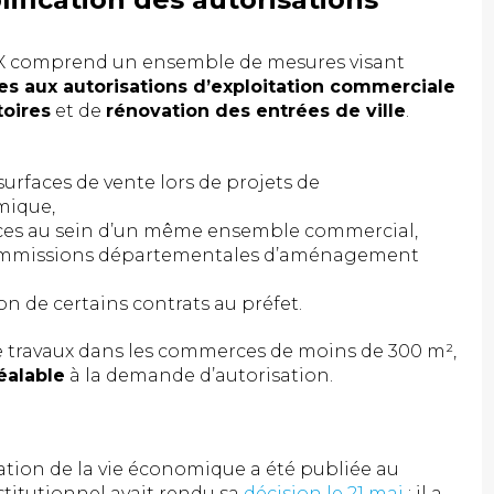
itre X comprend un ensemble de mesures visant
ées aux autorisations d’exploitation commerciale
toires
et de
rénovation des entrées de ville
.
surfaces de vente lors de projets de
mique,
aces au sein d’un même ensemble commercial,
commissions départementales d’aménagement
n de certains contrats au préfet.
n de travaux dans les commerces de moins de 300 m²,
éalable
à la demande d’autorisation.
ation de la vie économique a été publiée au
nstitutionnel avait rendu sa
décision le 21 mai
; il a