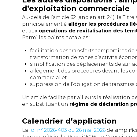
d’exploitation commerciale
Au-delà de l’article 62 (ancien art. 24), le T
principalement à
alléger les procédures li
et aux
opérations de revitalisation des terri
Parmi les points notables :
facilitation des transferts temporaires de 
transformation de zones d’activité écono
simplification des déplacements de surf
allègement des procédures devant les 
commercial et
suppression de l’obligation de transmissio
Un article facilite par ailleurs la réalisatio
en substituant un
régime de déclaration pr
Calendrier d’application
La
loi n° 2026-403 du 26 mai 2026
de simplific
Journal officiel le 26 mai 2026. Le Conseil co