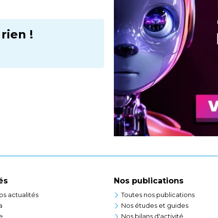
ien !
és
Nos publications
os actualités
Toutes nos publications
a
Nos études et guides
e
Nos bilans d'activité