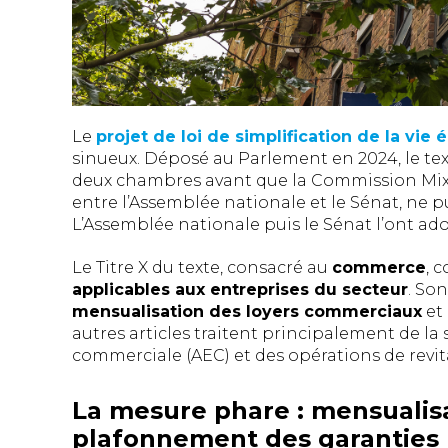
Le
projet de loi de simplification de la vi
sinueux. Déposé au Parlement en 2024, le tex
deux chambres avant que la Commission Mixt
entre l’Assemblée nationale et le Sénat, ne pu
L’Assemblée nationale puis le Sénat l’ont adopt
Le Titre X du texte, consacré au
commerce
, 
applicables aux entreprises du secteur
. Son
mensualisation des loyers commerciaux
et
autres articles traitent principalement de la 
commerciale (AEC) et des opérations de revital
La mesure phare : mensualisa
plafonnement des garanties 