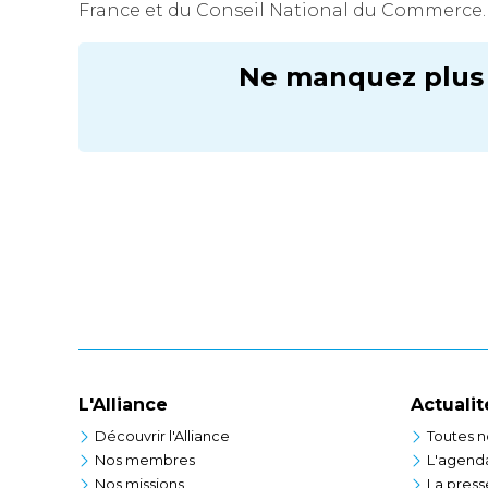
France et du Conseil National du Commerce.
Ne manquez plus r
L'Alliance
Actualit
Découvrir l'Alliance
Toutes n
Nos membres
L'agend
Nos missions
La press