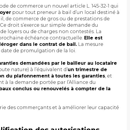
 Code de commerce un nouvel article L. 145-32-1 qui
loyer
pour tout preneur à bail d’un local destiné à
ail, de commerce de gros ou de prestations de
. Ce droit s’exerce sur simple demande du
s de loyers ou de charges non contestés. La
 prochaine échéance contractuelle.
Elle est
déroger dans le contrat de bail.
La mesure
 date de promulgation de la loi.
ranties demandées par le bailleur au locataire
ute nature) à l’équivalent d’
un trimestre de
on du plafonnement à
toutes les garanties
, et
 à la demande portée par l’Alliance du
baux conclus ou renouvelés à compter de la
erie des commerçants et à améliorer leur capacité
lification des autorisations