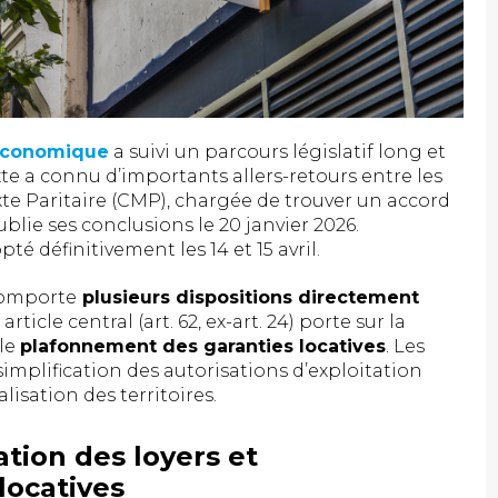
e économique
a suivi un parcours législatif long et
te a connu d’importants allers-retours entre les
e Paritaire (CMP), chargée de trouver un accord
blie ses conclusions le 20 janvier 2026.
é définitivement les 14 et 15 avril.
comporte
plusieurs dispositions directement
 article central (art. 62, ex-art. 24) porte sur la
 le
plafonnement des garanties locatives
. Les
simplification des autorisations d’exploitation
isation des territoires.
tion des loyers et
locatives