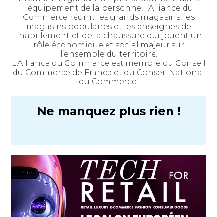
l’équipement de la personne, l’Alliance du
Commerce réunit les grands magasins, les
magasins populaires et les enseignes de
l’habillement et de la chaussure qui jouent un
rôle économique et social majeur sur
l’ensemble du territoire.
L'Alliance du Commerce est membre du Conseil
du Commerce de France et du Conseil National
du Commerce.
Ne manquez plus rien !