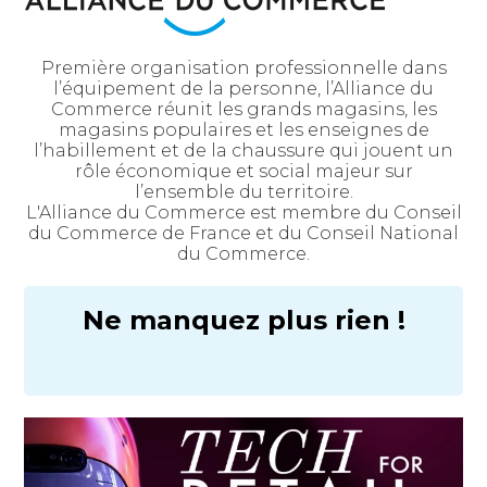
Première organisation professionnelle dans
l’équipement de la personne, l’Alliance du
Commerce réunit les grands magasins, les
magasins populaires et les enseignes de
l’habillement et de la chaussure qui jouent un
rôle économique et social majeur sur
l’ensemble du territoire.
L'Alliance du Commerce est membre du Conseil
du Commerce de France et du Conseil National
du Commerce.
Ne manquez plus rien !