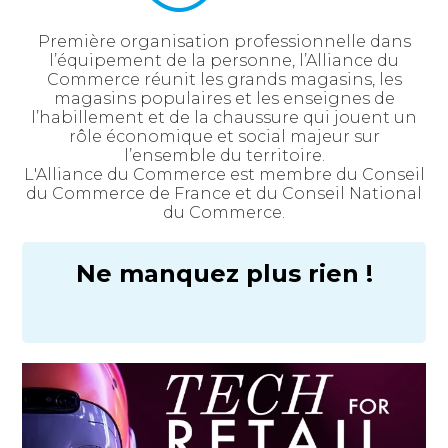
Première organisation professionnelle dans
l’équipement de la personne, l’Alliance du
Commerce réunit les grands magasins, les
magasins populaires et les enseignes de
l’habillement et de la chaussure qui jouent un
rôle économique et social majeur sur
l’ensemble du territoire.
L'Alliance du Commerce est membre du Conseil
du Commerce de France et du Conseil National
du Commerce.
Ne manquez plus rien !