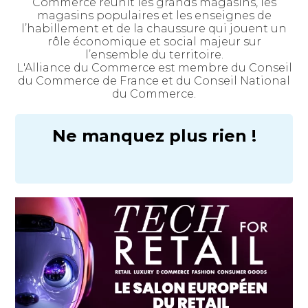
Commerce réunit les grands magasins, les
magasins populaires et les enseignes de
l’habillement et de la chaussure qui jouent un
rôle économique et social majeur sur
l’ensemble du territoire.
L'Alliance du Commerce est membre du Conseil
du Commerce de France et du Conseil National
du Commerce.
Ne manquez plus rien !