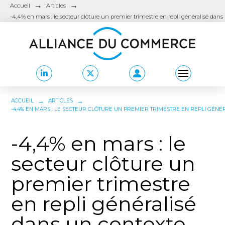
→
→
Accueil
Articles
-4,4% en mars : le secteur clôture un premier trimestre en repli généralisé dans
→
→
ACCUEIL
ARTICLES
-4,4% EN MARS : LE SECTEUR CLÔTURE UN PREMIER TRIMESTRE EN REPLI GÉNÉ
-4,4% en mars : le
secteur clôture un
premier trimestre
en repli généralisé
dans un contexte