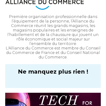
Première organisation professionnelle dans
l’équipement de la personne, l’Alliance du
Commerce réunit les grands magasins, les
magasins populaires et les enseignes de
l’habillement et de la chaussure qui jouent un
rôle économique et social majeur sur
l’ensemble du territoire.
L'Alliance du Commerce est membre du Conseil
du Commerce de France et du Conseil National
du Commerce.
Ne manquez plus rien !